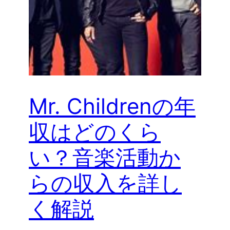
Mr. Childrenの年
収はどのくら
い？音楽活動か
らの収入を詳し
く解説