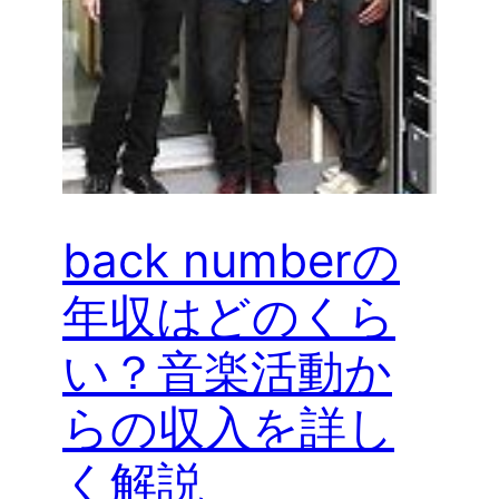
back numberの
年収はどのくら
い？音楽活動か
らの収入を詳し
く解説