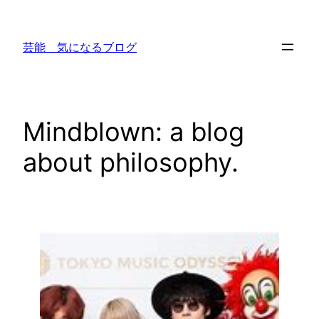
内
容
芸能 気になるブログ
を
ス
キ
ッ
Mindblown: a blog
プ
about philosophy.