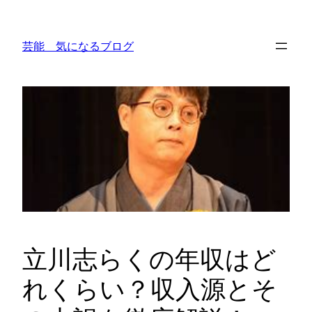
内
容
芸能 気になるブログ
を
ス
キ
ッ
プ
立川志らくの年収はど
れくらい？収入源とそ