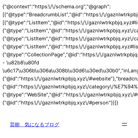
{"@context":"https:\/\/schema.org","@graph":
[{"@type":"BreadcrumbList","@id":"https:\/\/gaznlw
[{"@type":"ListItem","@id":"https:\/\/gaznlwtrkpbjq.xyz#li
{"@type":"ListItem","@id":"https:\/\/gaznlwtrkpbjq
{"@type":"ListItem","@id":"https:\/\/gaznlwtrkpbjq.
{"@type":"ListItem","@id":"https:\/\/gaznlwtrkpbjq.xyz#li
{"@type":"CollectionPage","@id":"https:\/\/gaznlw
- \u82b8\u80fd
\u6c17\u306b\u306a\u308b\u30d6\u30ed\u30b0","inLangua
{"@id":"https:\/\/gaznlwtrkpbjq.xyz\/#website"},"breadcr
{"@id":"https:\/\/gaznlwtrkpbjq.xyz\/category\/%
{"@type":"WebSite","@id":"https:\/\/gaznlwtrkpbjq.xyz\/
内
{"@id":"https:\/\/gaznlwtrkpbjq.xyz\/#person"}}]}
容
を
芸能 気になるブログ
ス
キ