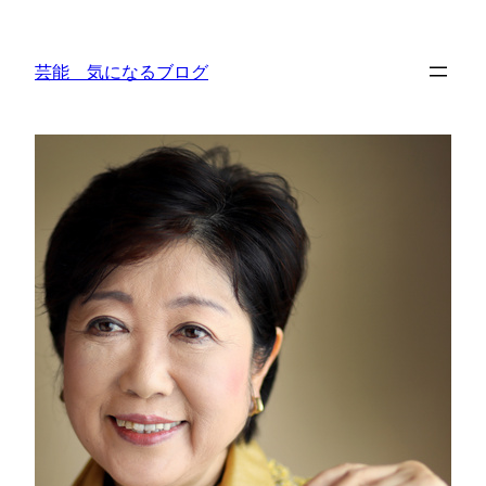
内
容
芸能 気になるブログ
を
ス
キ
ッ
プ