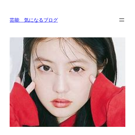
内
容
芸能 気になるブログ
を
ス
キ
ッ
プ