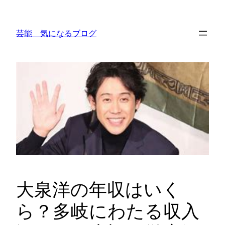
内
容
芸能 気になるブログ
を
ス
キ
ッ
プ
大泉洋の年収はいく
ら？多岐にわたる収入