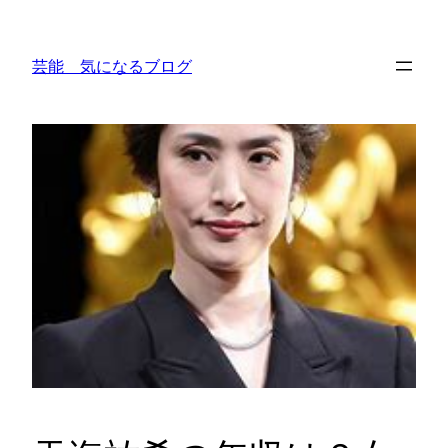
内
容
芸能 気になるブログ
を
ス
キ
ッ
プ