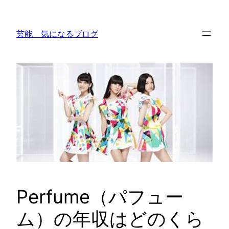
内
容
芸能 気になるブログ
を
ス
キ
ッ
プ
Perfume（パフュー
ム）の年収はどのくら